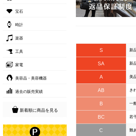
宝石
時計
楽器
S
新
工具
SA
新
家電
A
美
美容品・美容機器
AB
き
過去の販売実績
B
一
新着順に商品を見る
BC
若
C
難