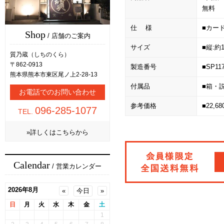
無料
仕 様
■カード
Shop
/ 店舗のご案内
サイズ
■縦:約
質乃蔵（しちのくら）
〒862-0913
製造番号
■SP11
熊本県熊本市東区尾ノ上2-28-13
付属品
■箱・
お電話でのお問い合わせ
参考価格
■22,6
096-285-1077
TEL.
»詳しくはこちらから
Calendar
/ 営業カレンダー