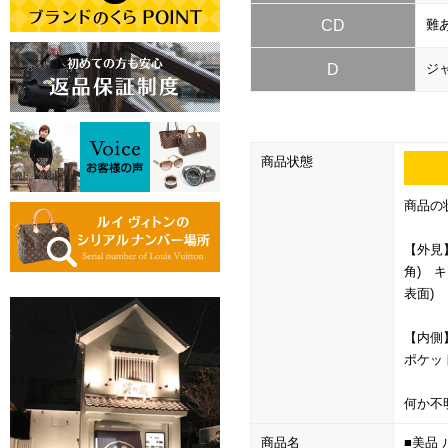
CD
難
D
ジ
商品状態
商品の
【外見
角) 
表面)
【内側
ポケッ
何か不
商品名
■美品 