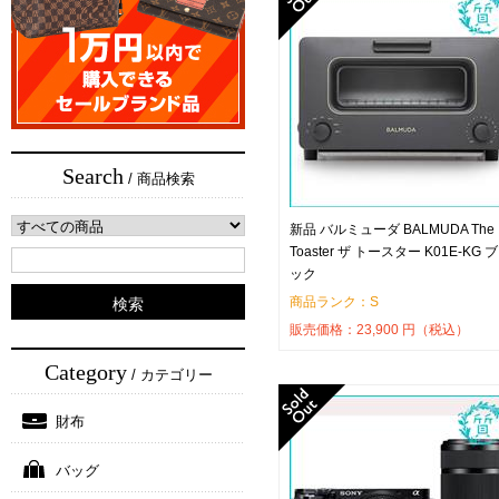
Search
/ 商品検索
新品 バルミューダ BALMUDA The
Toaster ザ トースター K01E-KG 
ック
商品ランク：S
販売価格：
23,900
円（税込）
Category
/ カテゴリー
財布
バッグ