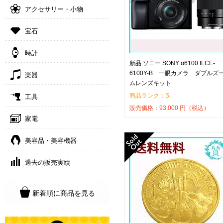
アクセサリー・小物
宝石
時計
新品 ソニー SONY α6100 ILCE-
6100Y-B 一眼カメラ ダブルズ
楽器
ムレンズキット
商品ランク：S
工具
販売価格：
93,000
円（税込）
家電
美容品・美容機器
過去の販売実績
新着順に商品を見る