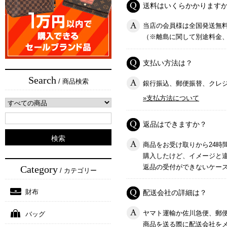
送料はいくらかかります
当店の会員様は全国発送無
（※離島に関して別途料金
支払い方法は？
Search
/ 商品検索
銀行振込、郵便振替、クレ
»支払方法について
返品はできますか？
商品をお受け取りから24時
購入したけど、イメージと
返品の受付ができないケー
Category
/ カテゴリー
財布
配送会社の詳細は？
ヤマト運輸か佐川急便、郵
バッグ
商品を送る際に配送会社を