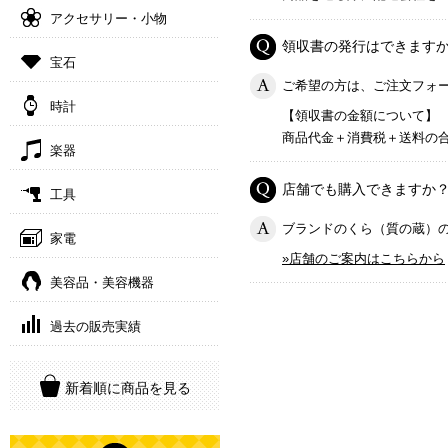
アクセサリー・小物
領収書の発行はできます
宝石
ご希望の方は、ご注文フォ
時計
【領収書の金額について】
商品代金＋消費税＋送料の
楽器
店舗でも購入できますか
工具
ブランドのくら（質の蔵）
家電
»店舗のご案内はこちらから
美容品・美容機器
過去の販売実績
新着順に商品を見る