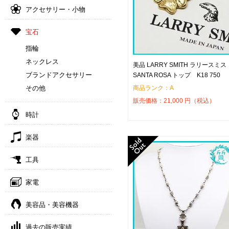
アクセサリー・小物
宝石
指輪
ネックレス
美品 LARRY SMITH ラリースミス
ブランドアクセサリー
SANTA ROSA トップ K18 750
商品ランク：A
その他
販売価格：
21,000
円（税込）
時計
楽器
工具
家電
美容品・美容機器
過去の販売実績