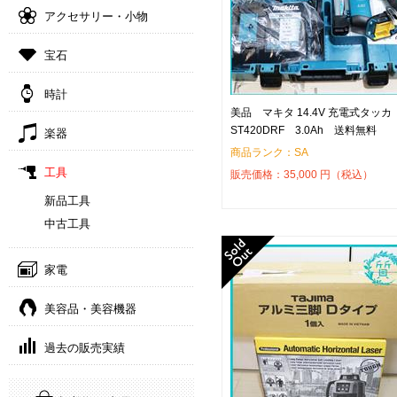
アクセサリー・小物
宝石
時計
美品 マキタ 14.4V 充電式タッカ
ST420DRF 3.0Ah 送料無料
楽器
商品ランク：SA
工具
販売価格：
35,000
円（税込）
新品工具
中古工具
家電
美容品・美容機器
過去の販売実績