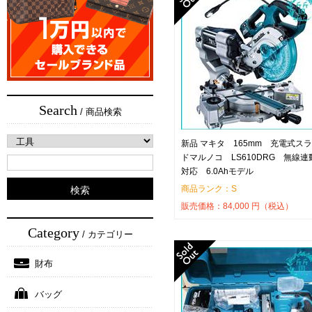
Search
/ 商品検索
新品 マキタ 165mm 充電式ス
ドマルノコ LS610DRG 無線連
対応 6.0Ahモデル
商品ランク：S
販売価格：
84,000
円（税込）
Category
/ カテゴリー
財布
バッグ