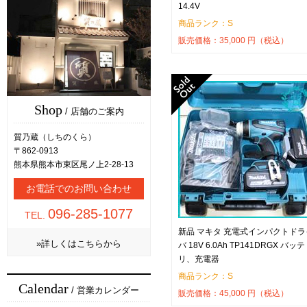
14.4V
商品ランク：S
販売価格：
35,000
円（税込）
Shop
/ 店舗のご案内
質乃蔵（しちのくら）
〒862-0913
熊本県熊本市東区尾ノ上2-28-13
お電話でのお問い合わせ
096-285-1077
TEL.
新品 マキタ 充電式インパクトドラ
»詳しくはこちらから
バ 18V 6.0Ah TP141DRGX バッテ
リ、充電器
商品ランク：S
Calendar
/ 営業カレンダー
販売価格：
45,000
円（税込）