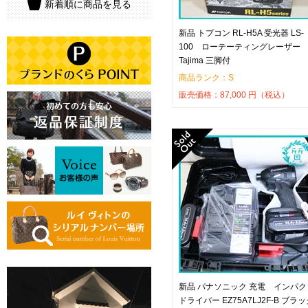
新着順に商品を見る
新品 トプコン RL-H5A 受光器 LS-
100 ローテーティングレーザー
Tajima 三脚付
商品ランク：S
販売価格：
87,000
円（税込）
新品 パナソニック 充電 インパク
ドライバー EZ75A7LJ2F-B ブラ