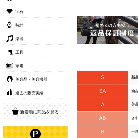
宝石
時計
楽器
工具
家電
S
新
美容品・美容機器
SA
新
過去の販売実績
A
美
新着順に商品を見る
AB
き
B
一