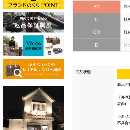
BC
若
C
難
CD
難
D
ジ
商品状態
商品の
【外見
表面)
※返品
不具合