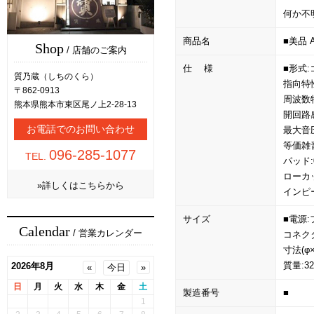
何か不
商品名
■美品 
Shop
/ 店舗のご案内
仕 様
■形式
質乃蔵（しちのくら）
指向特
〒862-0913
周波数特
熊本県熊本市東区尾ノ上2-28-13
開回路感度
お電話でのお問い合わせ
最大音圧
等価雑音
096-285-1077
TEL.
パッド:0
ローカット
»詳しくはこちらから
インピー
サイズ
■電源:
Calendar
/ 営業カレンダー
コネクタ
寸法(φ×
質量:32
製造番号
■