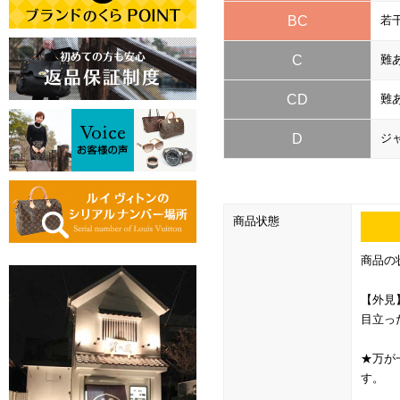
BC
若
C
難
CD
難
D
ジ
商品状態
商品の
【外見
目立っ
★万が
す。