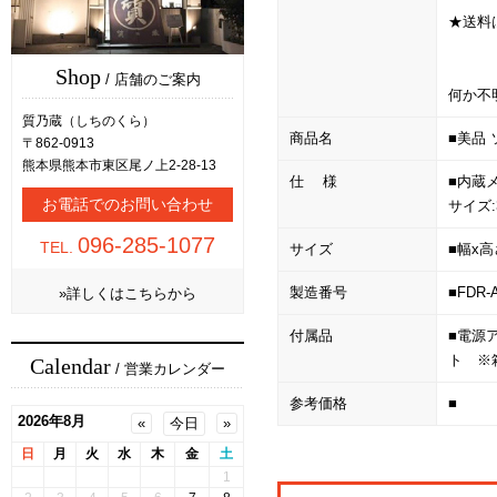
★送料
Shop
/ 店舗のご案内
何か不
質乃蔵（しちのくら）
商品名
■美品 
〒862-0913
熊本県熊本市東区尾ノ上2-28-13
仕 様
■内蔵メ
お電話でのお問い合わせ
サイズ
096-285-1077
TEL.
サイズ
■幅x高
製造番号
■FDR-
»詳しくはこちらから
付属品
■電源ア
ト ※
Calendar
/ 営業カレンダー
参考価格
■