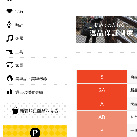
宝石
時計
楽器
工具
家電
S
新
美容品・美容機器
SA
新
過去の販売実績
A
美
新着順に商品を見る
AB
き
B
一