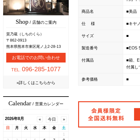
商品名
■美品 
Shop
/ 店舗のご案内
仕 様
■キヤノン
質乃蔵（しちのくら）
サイズ
■
〒862-0913
熊本県熊本市東区尾ノ上2-28-13
製造番号
■EOS 
お電話でのお問い合わせ
付属品
■箱、EO
付属し
096-285-1077
TEL.
参考価格
■
»詳しくはこちらから
Calendar
/ 営業カレンダー