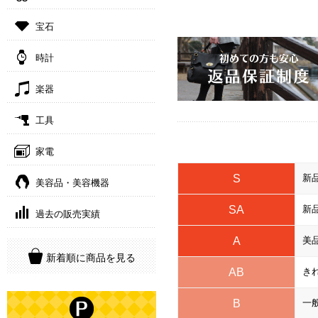
宝石
時計
楽器
工具
家電
S
新
美容品・美容機器
SA
新
過去の販売実績
A
美
新着順に商品を見る
AB
き
B
一