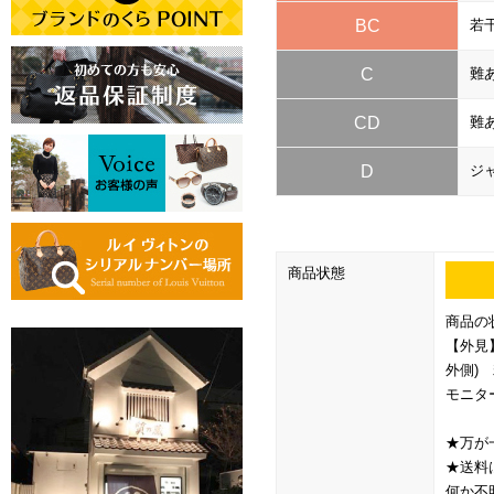
BC
若
C
難
CD
難
D
ジ
商品状態
商品の
【外見
外側)
モニタ
★万が
★送料
何か不