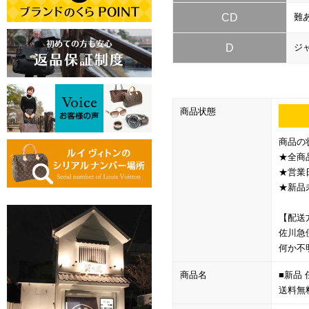
CD
難
D
ジ
商品状態
商品の
★全商
★営業
★新品
【配送
佐川急
何か不
商品名
■新品 任
送料無