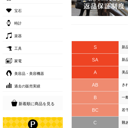
宝石
時計
楽器
S
新
工具
SA
新
家電
A
美
美容品・美容機器
AB
き
過去の販売実績
B
一
新着順に商品を見る
BC
若
C
難