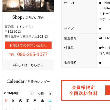
仕 様
■・Nint
・Nint
・セー
Shop
/ 店舗のご案内
※ゲー
質乃蔵（しちのくら）
サイズ
■
〒862-0913
熊本県熊本市東区尾ノ上2-28-13
製造番号
■HDH-
お電話でのお問い合わせ
付属品
■全て
れた商
096-285-1077
TEL.
参考価格
■
»詳しくはこちらから
Calendar
/ 営業カレンダー